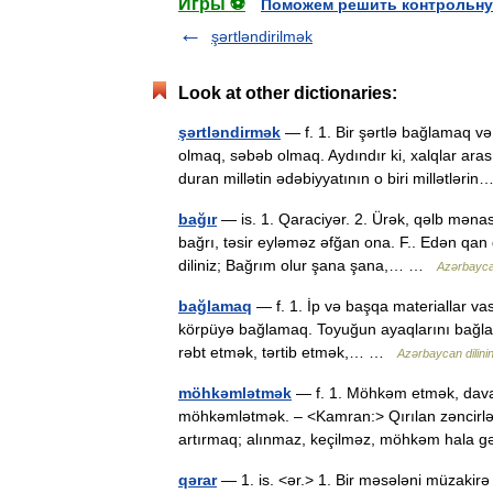
Игры ⚽
Поможем решить контрольну
şərtləndirilmək
Look at other dictionaries:
şərtləndirmək
— f. 1. Bir şərtlə bağlamaq v
olmaq, səbəb olmaq. Aydındır ki, xalqlar ar
duran millətin ədəbiyyatının o biri millətlər
bağır
— is. 1. Qaraciyər. 2. Ürək, qəlb mən
bağrı, təsir eyləməz əfğan ona. F.. Edən qan 
diliniz; Bağrım olur şana şana,… …
Azərbaycan 
bağlamaq
— f. 1. İp və başqa materiallar vas
körpüyə bağlamaq. Toyuğun ayaqlarını bağlamaq
rəbt etmək, tərtib etmək,… …
Azərbaycan dilinin 
möhkəmlətmək
— f. 1. Möhkəm etmək, dava
möhkəmlətmək. – <Kamran:> Qırılan zəncirlər
artırmaq; alınmaz, keçilməz, möhkəm hala
qərar
— 1. is. <ər.> 1. Bir məsələni müzakirə