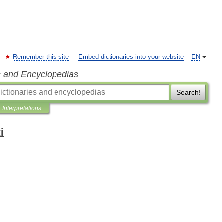
Remember this site
Embed dictionaries into your website
EN
s and Encyclopedias
Search!
Interpretations
i