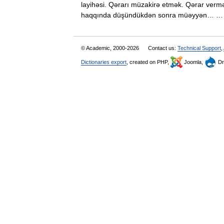
layihəsi. Qərarı müzakirə etmək. Qərar verm
haqqında düşündükdən sonra müəyyən…
© Academic, 2000-2026
Contact us:
Technical Support
,
Dictionaries export
, created on PHP,
Joomla,
Dr