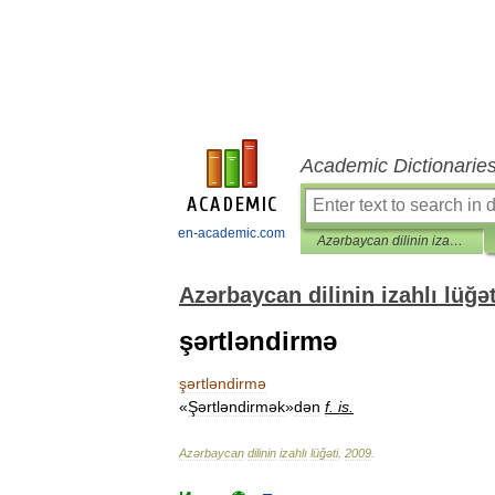
Academic Dictionarie
en-academic.com
Azərbaycan dilinin izahlı lüğəti
Azərbaycan dilinin izahlı lüğət
şərtləndirmə
şərtləndirmə
«
Şərtləndirmək
»
dən
f
.
is
.
Azərbaycan
dilinin
izahlı
lüğəti
.
2009
.