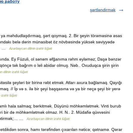
ю работу
şərtləndirmək
ə ya məhdudlaşdırmaq, şərt qoymaq. 2. Bir şeyin törəməsinə əsas
asındakı belə dərin münasibət öz növbəsində yüksək səviyyədə
in… …
Azərbaycan dilinin izahlı lüğəti
asında. Ey Füzuli, ol sənəm əfğanıma rəhm eyləməz; Daşə bənzər
qönçə tək bağrım o ləli abidar olmuş. Nəb.. Oxuduqca şirin şirin
dilinin izahlı lüğəti
itəsilə şeyləri bir birinə rəbt etmək. Atları axura bağlamaq. Qayığı
. // İp və s. ilə bir şeyi başqasına və ya bir neçə şeyi bir yerə
izahlı lüğəti
mlı hala salmaq; bərkitmək. Düyünü möhkəmlətmək. Vinti burub
i bir də möhkəmlətmək olmaz. H. N.. 2. Müdafiə qüvvəsini
 gətirmək;… …
Azərbaycan dilinin izahlı lüğəti
 etdikdən sonra, hamı tərəfindən çıxarılan nəticə; qətnamə. Qərar