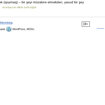
ək (qoymaq) – bir şeyi müzakirə etməkdən, yaxud bir şey
 …
Azərbaycan dilinin izahlı lüğəti
Advertising
18+
upal,
WordPress, MODx.